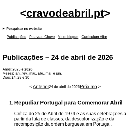
<
cravodeabril.pt
>
Pesquisar no website
Publicações
Palavras-Chave
Micro blogue
Curriculum Vitæ
Publicações – 24 de abril de 2026
Anos:
2025
e
2026
Meses:
jan.
,
fev.
,
mar.
,
abr.
,
mai.
e
jun.
Dias:
24
,
28
e
30
<
Anterior
Próximo
>
24 de abril de 2026
Repudiar Portugal para Comemorar Abril
Crítica do 25 de Abril de 1974 e as suas celebrações a
partir da luta de classes, da descolonização e da
recomposição da ordem burguesa em Portugal.