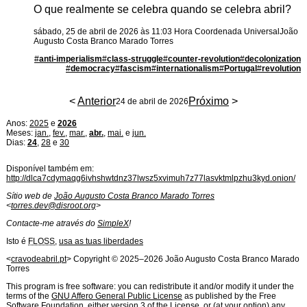
O que realmente se celebra quando se celebra abril?
sábado, 25 de abril de 2026 às 11:03 Hora Coordenada Universal
João
Augusto Costa Branco Marado Torres
#
anti-imperialism
#
class-struggle
#
counter-revolution
#
decolonization
#
democracy
#
fascism
#
internationalism
#
Portugal
#
revolution
<
Anterior
Próximo
>
24 de abril de 2026
Anos:
2025
e
2026
Meses:
jan.
,
fev.
,
mar.
,
abr.
,
mai.
e
jun.
Dias:
24
,
28
e
30
Disponível também em:
http://dlca7cdymaqg6ivhshwtdnz37lwsz5xvimuh7z77lasvktmlpzhu3kyd.onion/
Sítio web de
João Augusto Costa Branco Marado Torres
<
torres.dev@disroot.org
>
Contacte-me através do
SimpleX
!
Isto é
FLOSS
,
usa as tuas liberdades
Licença de
Software
<
cravodeabril.pt
> Copyright ©
2025
–
2026
João Augusto Costa Branco Marado
Torres
This program is free software: you can redistribute it and/or modify it under the
terms of the
GNU Affero General Public License
as published by the Free
Software Foundation, either version 3 of the License, or (at your option) any