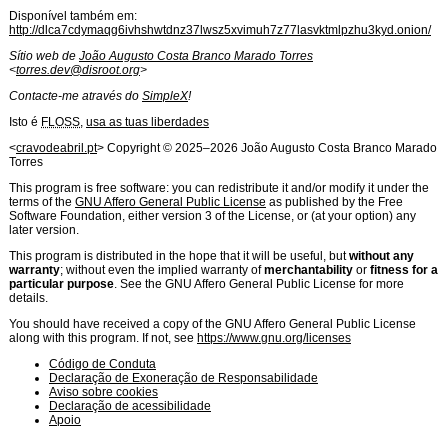
Disponível também em:
http://dlca7cdymaqg6ivhshwtdnz37lwsz5xvimuh7z77lasvktmlpzhu3kyd.onion/
Sítio web de
João Augusto Costa Branco Marado Torres
<
torres.dev@disroot.org
>
Contacte-me através do
SimpleX
!
Isto é
FLOSS
,
usa as tuas liberdades
Licença de
Software
<
cravodeabril.pt
> Copyright ©
2025
–
2026
João Augusto Costa Branco Marado
Torres
This program is free software: you can redistribute it and/or modify it under the
terms of the
GNU Affero General Public License
as published by the Free
Software Foundation, either version 3 of the License, or (at your option) any
later version.
This program is distributed in the hope that it will be useful, but
without any
warranty
; without even the implied warranty of
merchantability
or
fitness for a
particular purpose
. See the GNU Affero General Public License for more
details.
You should have received a copy of the GNU Affero General Public License
along with this program. If not, see
https://www.gnu.org/licenses
Código de Conduta
Declaração de Exoneração de Responsabilidade
Aviso sobre cookies
Declaração de acessibilidade
Apoio