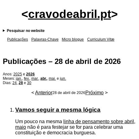
<
cravodeabril.pt
>
Pesquisar no website
Publicações
Palavras-Chave
Micro blogue
Curriculum Vitæ
Publicações – 28 de abril de 2026
Anos:
2025
e
2026
Meses:
jan.
,
fev.
,
mar.
,
abr.
,
mai.
e
jun.
Dias:
24
,
28
e
30
<
Anterior
Próximo
>
28 de abril de 2026
Vamos seguir a mesma lógica
Um pouco na mesma
linha de pensamento sobre abril
,
maio
não é para festejar se for para celebrar uma
constituição e democracia burguesa.