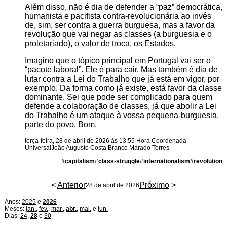
Além disso, não é dia de defender a “paz” democrática,
humanista e pacifista contra-revolucionária ao invés
de, sim, ser contra a guerra burguesa, mas a favor da
revolução que vai negar as classes (a burguesia e o
proletariado), o valor de troca, os Estados.
Imagino que o tópico principal em Portugal vai ser o
“pacote laboral”. Ele é para cair. Mas também é dia de
lutar contra a Lei do Trabalho que já está em vigor, por
exemplo. Da forma como já existe, está favor da classe
dominante. Sei que pode ser complicado para quem
defende a colaboração de classes, já que abolir a Lei
do Trabalho é um ataque à vossa pequena-burguesia,
parte do povo. Bom.
terça-feira, 28 de abril de 2026 às 13:55 Hora Coordenada
Universal
João Augusto Costa Branco Marado Torres
#
capitalism
#
class-struggle
#
internationalism
#
revolution
<
Anterior
Próximo
>
28 de abril de 2026
Anos:
2025
e
2026
Meses:
jan.
,
fev.
,
mar.
,
abr.
,
mai.
e
jun.
Dias:
24
,
28
e
30