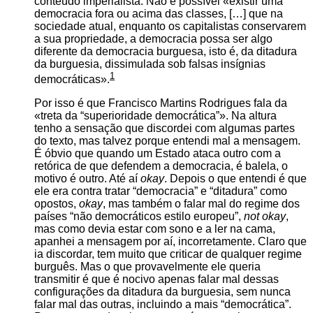
conteúdo imperialista. Não é possível
existir uma
democracia fora ou acima das classes, […] que na
sociedade atual, enquanto os capitalistas conservarem
a sua propriedade, a democracia possa ser algo
diferente da democracia burguesa, isto é, da ditadura
da burguesia, dissimulada sob falsas insígnias
1
democráticas
.
Por isso é que Francisco Martins Rodrigues fala da
treta da
superioridade democrática
. Na altura
tenho a sensação que discordei com algumas partes
do texto, mas talvez porque entendi mal a mensagem.
É óbvio que quando um Estado ataca outro com a
retórica de que defendem a democracia, é balela, o
motivo é outro. Até aí
okay
. Depois o que entendi é que
ele era contra tratar “democracia” e “ditadura” como
opostos,
okay
, mas também o falar mal do regime dos
países “não democráticos estilo europeu”,
not okay
,
mas como devia estar com sono e a ler na cama,
apanhei a mensagem por aí, incorretamente. Claro que
ia discordar, tem muito que criticar de qualquer regime
burguês. Mas o que provavelmente ele queria
transmitir é que é nocivo apenas falar mal dessas
configurações da ditadura da burguesia, sem nunca
falar mal das outras, incluindo a mais “democrática”.