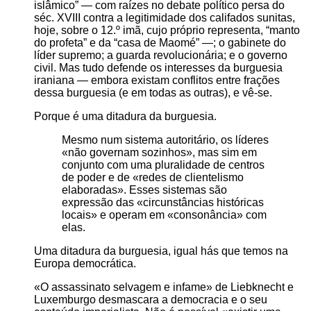
islâmico” — com raízes no debate político persa do
séc. XVIII contra a legitimidade dos califados sunitas,
hoje, sobre o 12.º imã, cujo próprio representa, “manto
do profeta” e da “casa de Maomé” —; o gabinete do
líder supremo; a guarda revolucionária; e o governo
civil. Mas tudo defende os interesses da burguesia
iraniana — embora existam conflitos entre frações
dessa burguesia (e em todas as outras), e vê-se.
Porque é uma ditadura da burguesia.
Mesmo num sistema autoritário, os líderes
não governam sozinhos
, mas sim em
conjunto com uma pluralidade de centros
de poder e de
redes de clientelismo
elaboradas
. Esses sistemas são
expressão das
circunstâncias históricas
locais
e operam em
consonância
com
elas.
Uma ditadura da burguesia, igual hás que temos na
Europa democrática.
O assassinato selvagem e infame
de Liebknecht e
Luxemburgo desmascara a democracia e o seu