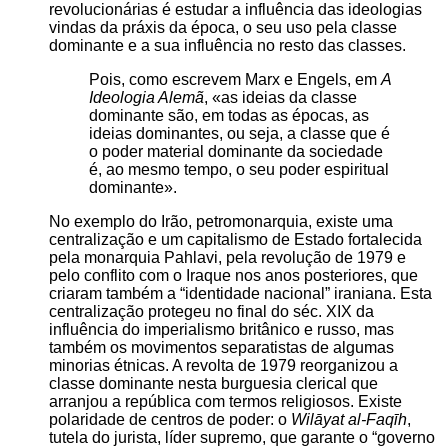
revolucionárias é estudar a influência das ideologias
vindas da práxis da época, o seu uso pela classe
dominante e a sua influência no resto das classes.
Pois, como escrevem Marx e Engels, em
A
Ideologia Alemã
,
as ideias da classe
dominante são, em todas as épocas, as
ideias dominantes, ou seja, a classe que é
o poder material dominante da sociedade
é, ao mesmo tempo, o seu poder espiritual
dominante
.
No exemplo do Irão, petromonarquia, existe uma
centralização e um capitalismo de Estado fortalecida
pela monarquia Pahlavi, pela revolução de 1979 e
pelo conflito com o Iraque nos anos posteriores, que
criaram também a “identidade nacional” iraniana. Esta
centralização protegeu no final do séc. XIX da
influência do imperialismo britânico e russo, mas
também os movimentos separatistas de algumas
minorias étnicas. A revolta de 1979 reorganizou a
classe dominante nesta burguesia clerical que
arranjou a república com termos religiosos. Existe
polaridade de centros de poder: o
Wilāyat al-Faqīh
,
tutela do jurista, líder supremo, que garante o “governo