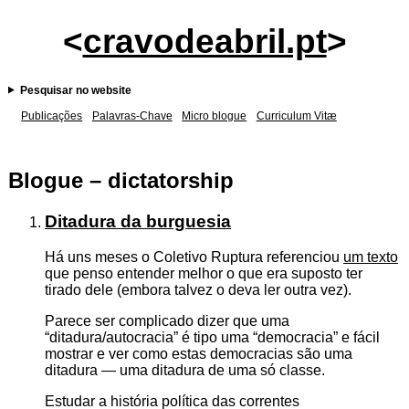
<
cravodeabril.pt
>
Pesquisar no website
Publicações
Palavras-Chave
Micro blogue
Curriculum Vitæ
Blogue – dictatorship
Ditadura da burguesia
Há uns meses o Coletivo Ruptura referenciou
um texto
que penso entender melhor o que era suposto ter
tirado dele (embora talvez o deva ler outra vez).
Parece ser complicado dizer que uma
“ditadura/autocracia” é tipo uma “democracia” e fácil
mostrar e ver como estas democracias são uma
ditadura — uma ditadura de uma só classe.
Estudar a história política das correntes