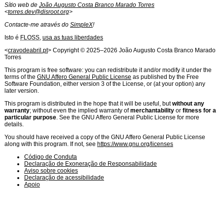
Sítio web de
João Augusto Costa Branco Marado Torres
<
torres.dev@disroot.org
>
Contacte-me através do
SimpleX
!
Isto é
FLOSS
,
usa as tuas liberdades
Licença de
Software
<
cravodeabril.pt
> Copyright ©
2025
–
2026
João Augusto Costa Branco Marado
Torres
This program is free software: you can redistribute it and/or modify it under the
terms of the
GNU Affero General Public License
as published by the Free
Software Foundation, either version 3 of the License, or (at your option) any
later version.
This program is distributed in the hope that it will be useful, but
without any
warranty
; without even the implied warranty of
merchantability
or
fitness for a
particular purpose
. See the GNU Affero General Public License for more
details.
You should have received a copy of the GNU Affero General Public License
along with this program. If not, see
https://www.gnu.org/licenses
Código de Conduta
Declaração de Exoneração de Responsabilidade
Aviso sobre cookies
Declaração de acessibilidade
Apoio