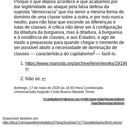
Porque o que depois acontece é que acabamos por
dar legitimidade ao ataque pela falsa defesa da
suposta “democracia” que iria servir a mesma forma de
domínio de uma classe sobre a outra, e por isso nunca
neutro, para não falar que esconde as diferenças e
lutas de classes. A crítica não deve ser à configuração
da ditadura da burguesia, mas à ditadura, à burguesia
e à existência de classes, e aos Estados, e agir de
modo a preparasse para quando chegar o momento de
ser possível abolir a necessidade de dominação de
2
classes — característica do capitalismo
— fazê-lo.
Footnotes
https://www.marxists.org/archive/lenin/works/1919/
↩
Não só.
↩
domingo, 17 de maio de 2026 às 18:40 Hora Coordenada
Universal
João Augusto Costa Branco Marado Torres
#
capitalism
#
democracy
#
dictatorship
#
imperialism
#
parliamentarianism
Disponível também em:
http://dlca7cdymaqg6ivhshwtdnz37lwsz5xvimuh7z77lasvktmlpzhu3kyd.onion/