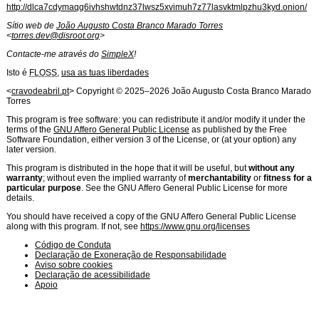
http://dlca7cdymaqg6ivhshwtdnz37lwsz5xvimuh7z77lasvktmlpzhu3kyd.onion/
Sítio web de
João Augusto Costa Branco Marado Torres
<
torres.dev@disroot.org
>
Contacte-me através do
SimpleX
!
Isto é
FLOSS
,
usa as tuas liberdades
Licença de
Software
<
cravodeabril.pt
> Copyright ©
2025
–
2026
João Augusto Costa Branco Marado
Torres
This program is free software: you can redistribute it and/or modify it under the
terms of the
GNU Affero General Public License
as published by the Free
Software Foundation, either version 3 of the License, or (at your option) any
later version.
This program is distributed in the hope that it will be useful, but
without any
warranty
; without even the implied warranty of
merchantability
or
fitness for a
particular purpose
. See the GNU Affero General Public License for more
details.
You should have received a copy of the GNU Affero General Public License
along with this program. If not, see
https://www.gnu.org/licenses
Código de Conduta
Declaração de Exoneração de Responsabilidade
Aviso sobre cookies
Declaração de acessibilidade
Apoio