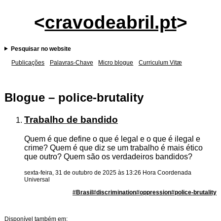
<
cravodeabril.pt
>
Pesquisar no website
Publicações
Palavras-Chave
Micro blogue
Curriculum Vitæ
Blogue – police-brutality
Trabalho de bandido
Quem é que define o que é legal e o que é ilegal e
crime? Quem é que diz se um trabalho é mais ético
que outro? Quem são os verdadeiros bandidos?
sexta-feira, 31 de outubro de 2025 às 13:26 Hora Coordenada
Universal
#
Brasil
#
discrimination
#
oppression
#
police-brutality
Disponível também em: