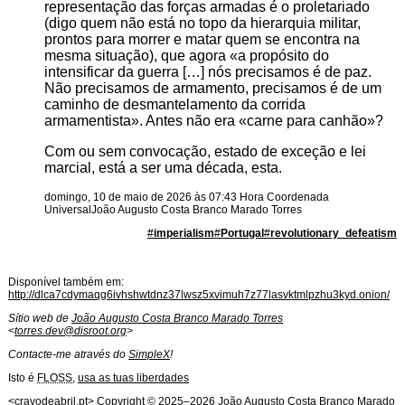
representação das forças armadas é o proletariado
(digo quem não está no topo da hierarquia militar,
prontos para morrer e matar quem se encontra na
mesma situação), que agora
a propósito do
intensificar da guerra […] nós precisamos é de paz.
Não precisamos de armamento, precisamos é de um
caminho de desmantelamento da corrida
armamentista
. Antes não era
carne para canhão
?
Com ou sem convocação, estado de exceção e lei
marcial, está a ser uma década, esta.
domingo, 10 de maio de 2026 às 07:43 Hora Coordenada
Universal
João Augusto Costa Branco Marado Torres
#
imperialism
#
Portugal
#
revolutionary_defeatism
Disponível também em:
http://dlca7cdymaqg6ivhshwtdnz37lwsz5xvimuh7z77lasvktmlpzhu3kyd.onion/
Sítio web de
João Augusto Costa Branco Marado Torres
<
torres.dev@disroot.org
>
Contacte-me através do
SimpleX
!
Isto é
FLOSS
,
usa as tuas liberdades
Licença de
Software
<
cravodeabril.pt
> Copyright ©
2025
–
2026
João Augusto Costa Branco Marado