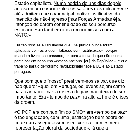
Estado capitalista.
Numa notícia de uns dias depois
,
acrescentam o
aumento dos salários dos militares
, e
até admitem que o
principal motivo justificativo da
intenção de não-ingresso [nas Forças Armadas é] a
intenção de darem continuidade do seu percurso
escolar
. São também
os compromissos com a
NATO.
Era tão bom se eu soubesse que
na prática nunca foram
aplicadas coimas a quem faltasse sem justificação
, porque
quando a fiz no ano passado, fiz com a ideia de que não queria
participar em nenhuma
defesa nacional [ou] da República
, e que
trabalho para o derrotismo revolucionário face à UE e ao Estado
português.
Que bom que
o “nosso”
presi
vem-nos salvar
, que diz
não querer
que, em Portugal, os jovens sejam carne
para canhão
, mas a defesa do país não deixa de ser
importante. Era
tempo de paz
na altura, hoje é crises
da ordem.
O PCP era contra o fim do SMO
em
tempo de paz
é tão engraçado, com uma justificação bem podre de
que não assegurassem efectivos suficientes nem
representação plural da sociedade
, já que a