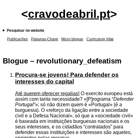
<
cravodeabril.pt
>
Pesquisar no website
Publicações
Palavras-Chave
Micro blogue
Curriculum Vitæ
Blogue – revolutionary_defeatism
Procura-se jovens! Para defender os
interesses do capital
Até querem oferecer regalias!
O exercito europeu está
assim com tanta necessidade?
[P]rograma “
Defender
Portugal
”
; só não dizem quem é
Portugal
(é a
burguesia). O
reforço da ligação entre a sociedade
civil e a Defesa Nacional
, só que a
sociedade civil
é baseada em instituições burguesas nacionais e os
seus interesses, e os cidadãos “contratados” para
defender essas instituições e interesses são aqueles,
oprimidos pelas mesmas.