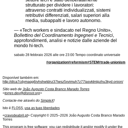
strutturato per dividere i lavoratori:
attraverso contratti individualizzati, sistemi
retributivi differenziati, salari superiori alla
media, subappalti e lavoro autonomo.
—
Tech workers e sindacato nel Regno Unito
,
Bollettino del Coordinamento Ingegneri e Tecnici
,
approfondimenti, analisi e notizie dalle aziende del
mondo hi-tech.
sabato 28 febbraio 2026 alle ore 23:00 Tempo coordinato universale
#
organization
#
reformism
#
STEM
#
trade-unionism
Disponível também em:
http://dlca7cdymaqg6ivhshwtdnz37lwsz5xvimuh7z77lasvktmlpzhu3kyd.onion/
Sítio web de
João Augusto Costa Branco Marado Torres
<
torres.dev@disroot.org
>
Contacte-me através do
SimpleX
!
Isto é
FLOSS
,
usa as tuas liberdades
Licença de
Software
<
cravodeabril.pt
> Copyright ©
2025
–
2026
João Augusto Costa Branco Marado
Torres
This program is free software: you can redistribute it and/or modify it under the