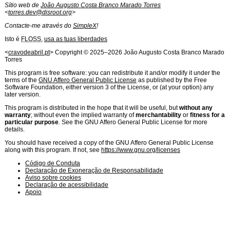
Sítio web de
João Augusto Costa Branco Marado Torres
<
torres.dev@disroot.org
>
Contacte-me através do
SimpleX
!
Isto é
FLOSS
,
usa as tuas liberdades
Licença de
Software
<
cravodeabril.pt
> Copyright ©
2025
–
2026
João Augusto Costa Branco Marado
Torres
This program is free software: you can redistribute it and/or modify it under the
terms of the
GNU Affero General Public License
as published by the Free
Software Foundation, either version 3 of the License, or (at your option) any
later version.
This program is distributed in the hope that it will be useful, but
without any
warranty
; without even the implied warranty of
merchantability
or
fitness for a
particular purpose
. See the GNU Affero General Public License for more
details.
You should have received a copy of the GNU Affero General Public License
along with this program. If not, see
https://www.gnu.org/licenses
Código de Conduta
Declaração de Exoneração de Responsabilidade
Aviso sobre cookies
Declaração de acessibilidade
Apoio