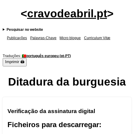
<
cravodeabril.pt
>
Pesquisar no website
Publicações
Palavras-Chave
Micro blogue
Curriculum Vitæ
Traduções:
🇵🇹
português europeu (
pt-PT
)
Imprimir 🖨️
Ditadura da burguesia
Verificação da assinatura digital
Ficheiros para descarregar: