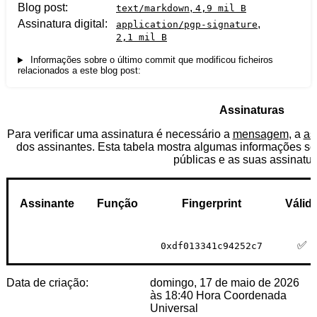
Blog post
,
text/markdown
4,9 mil B
Assinatura digital
,
application/pgp-signature
2,1 mil B
Commit do git
Informações sobre o último commit que modificou ficheiros
relacionados a este blog post:
Assinaturas
Para verificar uma assinatura é necessário a
mensagem
, a
as
dos assinantes. Esta tabela mostra algumas informações so
públicas e as suas assinatur
Assinante
Função
Fingerprint
Válid
✅
0xdf013341c94252c7
Data de criação
domingo, 17 de maio de 2026
às 18:40 Hora Coordenada
Universal