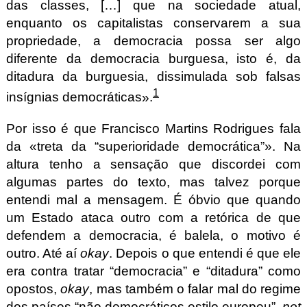
das classes, […] que na sociedade atual,
enquanto os capitalistas conservarem a sua
propriedade, a democracia possa ser algo
diferente da democracia burguesa, isto é, da
ditadura da burguesia, dissimulada sob falsas
1
insígnias democráticas
.
Por isso é que Francisco Martins Rodrigues fala
da
treta da
superioridade democrática
. Na
altura tenho a sensação que discordei com
algumas partes do texto, mas talvez porque
entendi mal a mensagem. É óbvio que quando
um Estado ataca outro com a retórica de que
defendem a democracia, é balela, o motivo é
outro. Até aí
okay
. Depois o que entendi é que ele
era contra tratar “democracia” e “ditadura” como
opostos,
okay
, mas também o falar mal do regime
dos países “não democráticos estilo europeu”,
not