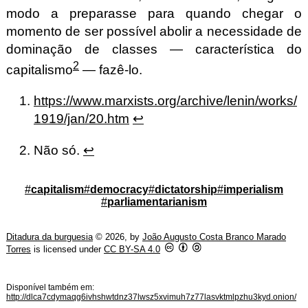
modo a preparasse para quando chegar o
momento de ser possível abolir a necessidade de
dominação de classes — característica do
2
capitalismo
— fazê-lo.
https://www.marxists.org/archive/lenin/works/
Footnotes
1919/jan/20.htm
↩
Não só.
↩
#
capitalism
#
democracy
#
dictatorship
#
imperialism
#
parliamentarianism
Ditadura da burguesia
©
2026
, by
João Augusto Costa Branco Marado
Torres
is licensed under
CC BY-SA 4.0
Disponível também em:
http://dlca7cdymaqg6ivhshwtdnz37lwsz5xvimuh7z77lasvktmlpzhu3kyd.onion/